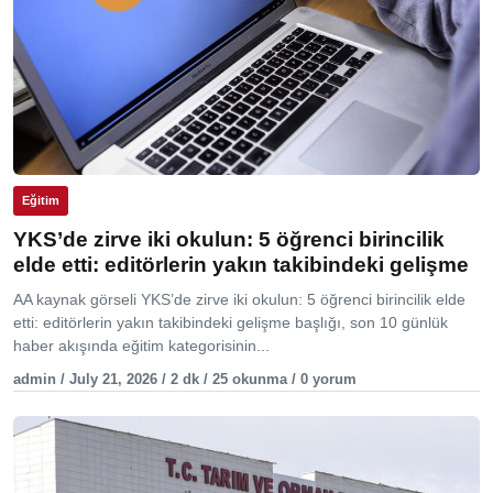
Eğitim
YKS’de zirve iki okulun: 5 öğrenci birincilik
elde etti: editörlerin yakın takibindeki gelişme
AA kaynak görseli YKS’de zirve iki okulun: 5 öğrenci birincilik elde
etti: editörlerin yakın takibindeki gelişme başlığı, son 10 günlük
haber akışında eğitim kategorisinin...
admin / July 21, 2026 / 2 dk / 25 okunma / 0 yorum