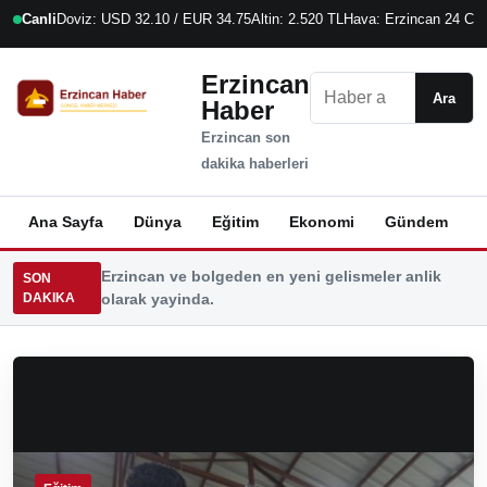
Canli
Doviz: USD 32.10 / EUR 34.75
Altin: 2.520 TL
Hava: Erzincan 24 C
8
Erzincan
Ara
Ara
Haber
Erzincan son
dakika haberleri
Ana Sayfa
Dünya
Eğitim
Ekonomi
Gündem
K
Erzincan ve bolgeden en yeni gelismeler anlik
SON
DAKIKA
olarak yayinda.