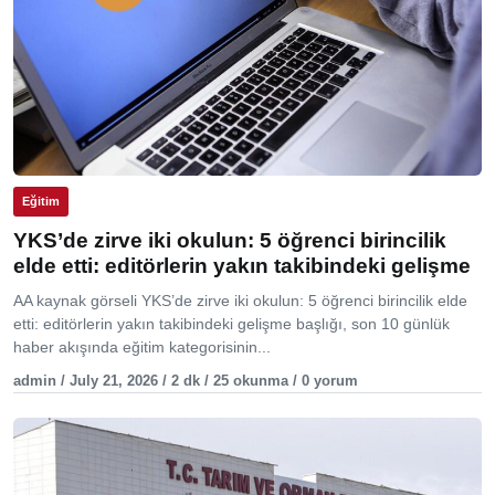
Eğitim
YKS’de zirve iki okulun: 5 öğrenci birincilik
elde etti: editörlerin yakın takibindeki gelişme
AA kaynak görseli YKS’de zirve iki okulun: 5 öğrenci birincilik elde
etti: editörlerin yakın takibindeki gelişme başlığı, son 10 günlük
haber akışında eğitim kategorisinin...
admin / July 21, 2026 / 2 dk / 25 okunma / 0 yorum