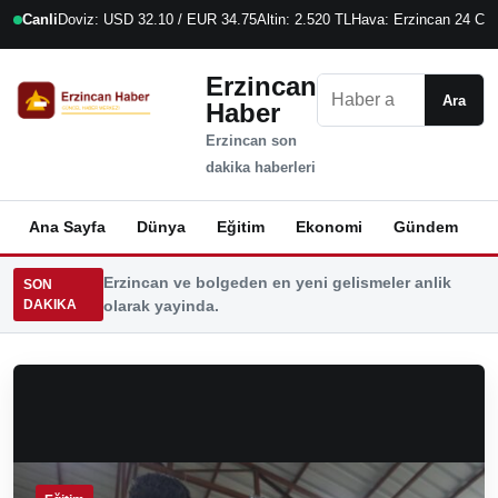
Canli
Doviz: USD 32.10 / EUR 34.75
Altin: 2.520 TL
Hava: Erzincan 24 C
8
Erzincan
Ara
Ara
Haber
Erzincan son
dakika haberleri
Ana Sayfa
Dünya
Eğitim
Ekonomi
Gündem
K
Erzincan ve bolgeden en yeni gelismeler anlik
SON
DAKIKA
olarak yayinda.