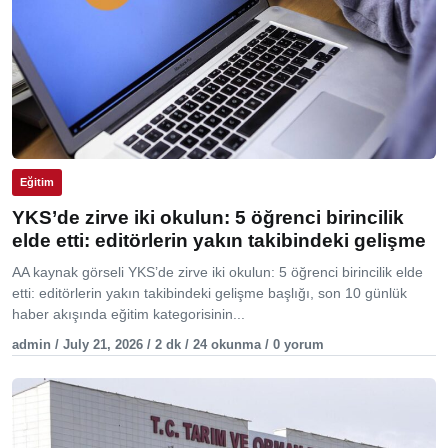
Eğitim
YKS’de zirve iki okulun: 5 öğrenci birincilik
elde etti: editörlerin yakın takibindeki gelişme
AA kaynak görseli YKS’de zirve iki okulun: 5 öğrenci birincilik elde
etti: editörlerin yakın takibindeki gelişme başlığı, son 10 günlük
haber akışında eğitim kategorisinin...
admin / July 21, 2026 / 2 dk / 24 okunma / 0 yorum