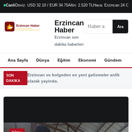
Canli
Doviz: USD 32.10 / EUR 34.75
Altin: 2.520 TL
Hava: Erzincan 24 C
6
Erzincan
Ara
Ara
Haber
Erzincan son
dakika haberleri
Ana Sayfa
Dünya
Eğitim
Ekonomi
Gündem
K
Erzincan ve bolgeden en yeni gelismeler anlik
SON
DAKIKA
olarak yayinda.