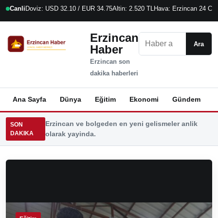
Canli
Doviz: USD 32.10 / EUR 34.75
Altin: 2.520 TL
Hava: Erzincan 24 C
9
Erzincan
Ara
Ara
Haber
Erzincan son
dakika haberleri
Ana Sayfa
Dünya
Eğitim
Ekonomi
Gündem
K
Erzincan ve bolgeden en yeni gelismeler anlik
SON
DAKIKA
olarak yayinda.