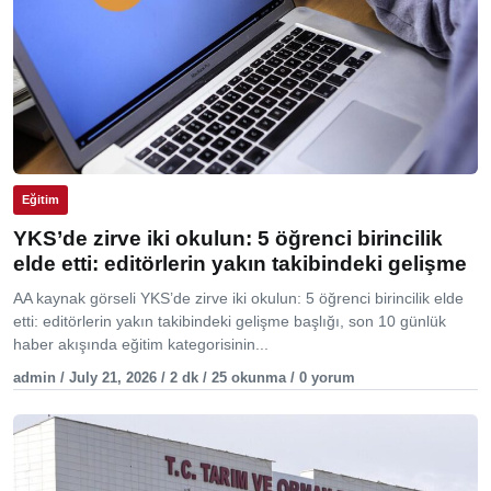
Eğitim
YKS’de zirve iki okulun: 5 öğrenci birincilik
elde etti: editörlerin yakın takibindeki gelişme
AA kaynak görseli YKS’de zirve iki okulun: 5 öğrenci birincilik elde
etti: editörlerin yakın takibindeki gelişme başlığı, son 10 günlük
haber akışında eğitim kategorisinin...
admin / July 21, 2026 / 2 dk / 25 okunma / 0 yorum