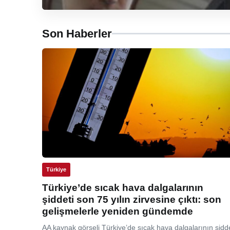
Son Haberler
Türkiye
Türkiye’de sıcak hava dalgalarının
şiddeti son 75 yılın zirvesine çıktı: son
gelişmelerle yeniden gündemde
AA kaynak görseli Türkiye’de sıcak hava dalgalarının şidde