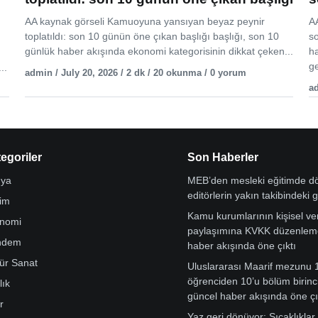
AA kaynak görseli Kamuoyuna yansıyan beyaz peynir
AA
toplatıldı: son 10 günün öne çıkan başlığı başlığı, son 10
s
günlük haber akışında ekonomi kategorisinin dikkat çeken...
h
ge
..
admin / July 20, 2026 / 2 dk / 20 okunma / 0 yorum
ad
egoriler
Son Haberler
ya
MEB’den mesleki eğitimde 
editörlerin yakın takibindeki 
tim
Kamu kurumlarının kişisel ver
nomi
paylaşımına KVKK düzenleme
ndem
haber akışında öne çıktı
tür Sanat
Uluslararası Maarif mezunu 
öğrenciden 10’u bölüm birinci
lık
güncel haber akışında öne çı
r
Yaz geri dönüyor: Sıcaklıklar