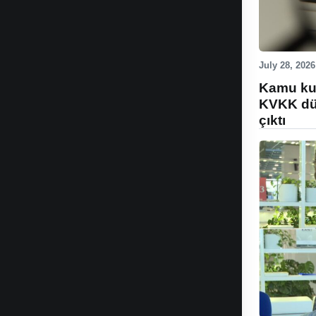
July 28, 2026
Kamu kur
KVKK düz
çıktı