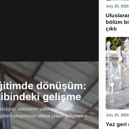
July 28, 2026
Uluslara
bölüm bi
çıktı
ğitimde dönüşüm:
kibindeki gelişme
üşüm: editörlerin yakın takibindeki
July 26, 2026
ğitim kategorisinin dikkat çeken gelişmeleri
Yaz geri