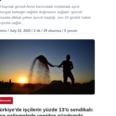
A kaynak görseli Anne karnındaki müdahale ayrık
murgalı bebeğin sağlıklı doğmasını sağladı: güncel
osyada dikkat çeken ayrıntı başlığı, son 10 günlük haber
ışında sağlık...
min / July 22, 2026 / 2 dk / 29 okunma / 0 yorum
Ekonomi
ürkiye’de işçilerin yüzde 13’ü sendikalı:
on gelişmelerle yeniden gündemde