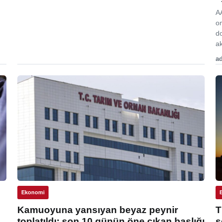
A
o
d
ak
ad
Ekonomi
Kamuoyuna yansıyan beyaz peynir
T
toplatıldı: son 10 günün öne çıkan başlığı
s