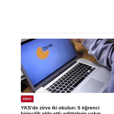
Eğitim
YKS’de zirve iki okulun: 5 öğrenci
birincilik elde etti: editörlerin yakın