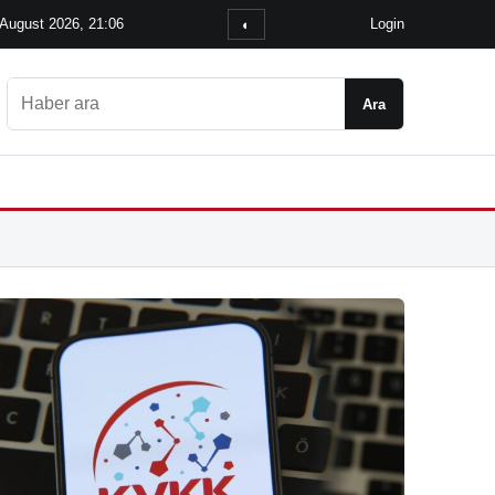
 August 2026, 21:06
Login
◐
Ara
Ara