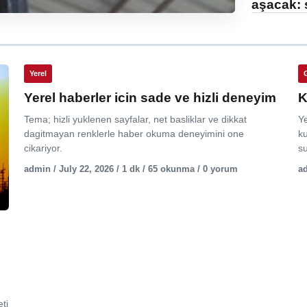
aşacak: 
Yerel
Yerel haberler icin sade ve hizli deneyim
K
Tema; hizli yuklenen sayfalar, net basliklar ve dikkat
Y
dagitmayan renklerle haber okuma deneyimini one
ku
cikariyor.
su
admin / July 22, 2026 / 1 dk / 65 okunma / 0 yorum
ad
ti