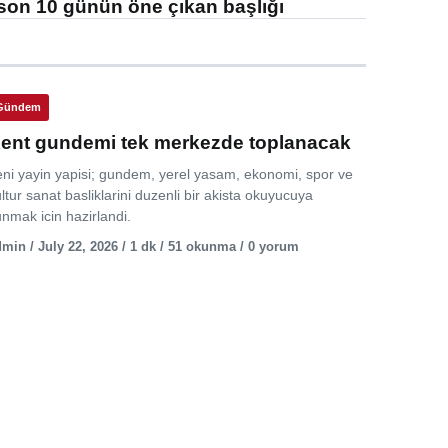
son 10 günün öne çıkan başlığı
Gündem
ent gundemi tek merkezde toplanacak
eni yayin yapisi; gundem, yerel yasam, ekonomi, spor ve
ltur sanat basliklarini duzenli bir akista okuyucuya
nmak icin hazirlandi.
min / July 22, 2026 / 1 dk / 51 okunma / 0 yorum