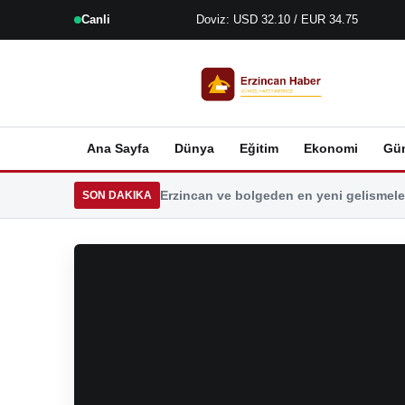
Canli
Doviz: USD 32.10 / EUR 34.75
Ana Sayfa
Dünya
Eğitim
Ekonomi
Gü
Erzincan ve bolgeden en yeni gelismeler
SON DAKIKA