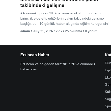
takibindeki gelişme
AA kaynak görseli YKS’de zirve iki okulun: 5 öğrenci
birincilik elde etti: editörlerin yakın takibindeki gelişme
başlığı, son 10 günlük haber akışında eğitim kategorisinin.
admin / July 21, 2026 / 2 dk / 25 okunma / 0 yorum
Erzincan Haber
Kat
Dün
Erzincan ve bolgeden tarafsiz, hizli ve okunabilir
haber akisi.
Eği
Eko
Gü
Kül
Sağ
Spo