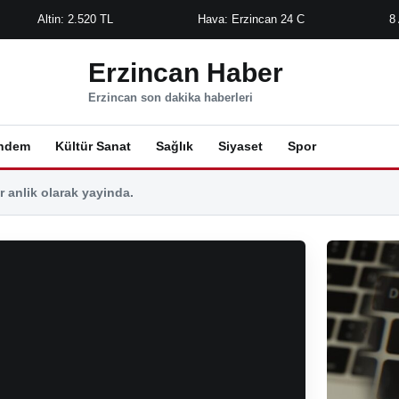
Altin: 2.520 TL
Hava: Erzincan 24 C
8
Erzincan Haber
Erzincan son dakika haberleri
ndem
Kültür Sanat
Sağlık
Siyaset
Spor
 anlik olarak yayinda.