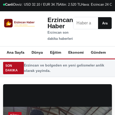
Canli
Doviz: USD 32.10 / EUR 34.75
Altin: 2.520 TL
Hava: Erzincan 24 C
9
Erzincan
Ara
Ara
Haber
Erzincan son
dakika haberleri
Ana Sayfa
Dünya
Eğitim
Ekonomi
Gündem
K
Erzincan ve bolgeden en yeni gelismeler anlik
SON
DAKIKA
olarak yayinda.