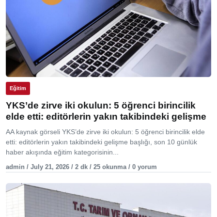
Eğitim
YKS’de zirve iki okulun: 5 öğrenci birincilik
elde etti: editörlerin yakın takibindeki gelişme
AA kaynak görseli YKS’de zirve iki okulun: 5 öğrenci birincilik elde
etti: editörlerin yakın takibindeki gelişme başlığı, son 10 günlük
haber akışında eğitim kategorisinin...
admin / July 21, 2026 / 2 dk / 25 okunma / 0 yorum