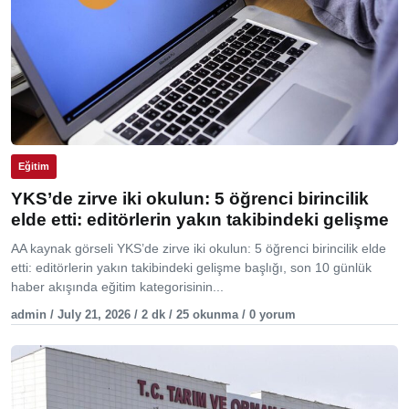
Eğitim
YKS’de zirve iki okulun: 5 öğrenci birincilik
elde etti: editörlerin yakın takibindeki gelişme
AA kaynak görseli YKS’de zirve iki okulun: 5 öğrenci birincilik elde
etti: editörlerin yakın takibindeki gelişme başlığı, son 10 günlük
haber akışında eğitim kategorisinin...
admin / July 21, 2026 / 2 dk / 25 okunma / 0 yorum