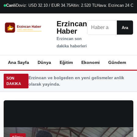
Canli
Doviz: USD 32.10 / EUR 34.75
Altin: 2.520 TL
Hava: Erzincan 24 C
9
Erzincan
Ara
Ara
Haber
Erzincan son
dakika haberleri
Ana Sayfa
Dünya
Eğitim
Ekonomi
Gündem
K
Erzincan ve bolgeden en yeni gelismeler anlik
SON
DAKIKA
olarak yayinda.