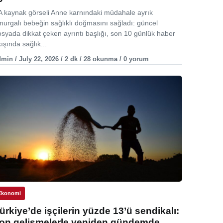
A kaynak görseli Anne karnındaki müdahale ayrık
murgalı bebeğin sağlıklı doğmasını sağladı: güncel
osyada dikkat çeken ayrıntı başlığı, son 10 günlük haber
ışında sağlık...
min / July 22, 2026 / 2 dk / 28 okunma / 0 yorum
Ekonomi
ürkiye’de işçilerin yüzde 13’ü sendikalı:
on gelişmelerle yeniden gündemde