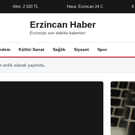
Altin: 2.520 TL
Hava: Erzincan 24 C
8
Erzincan Haber
Erzincan son dakika haberleri
ndem
Kültür Sanat
Sağlık
Siyaset
Spor
 anlik olarak yayinda.