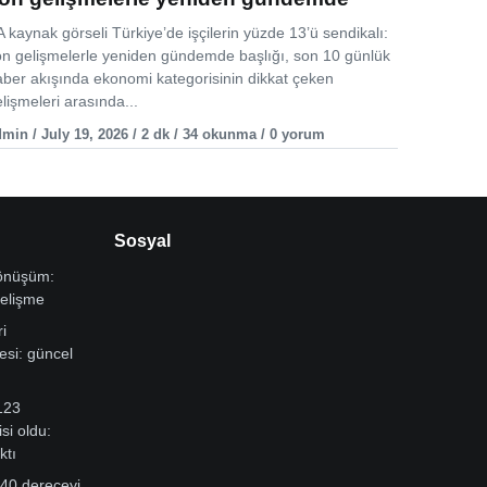
 kaynak görseli Türkiye’de işçilerin yüzde 13’ü sendikalı:
on gelişmelerle yeniden gündemde başlığı, son 10 günlük
aber akışında ekonomi kategorisinin dikkat çeken
lişmeleri arasında...
min / July 19, 2026 / 2 dk / 34 okunma / 0 yorum
Sosyal
dönüşüm:
gelişme
i
si: güncel
123
si oldu:
ktı
 40 dereceyi