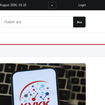
 August 2026, 01:15
Login
◐
Ara
Ara