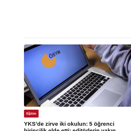
Eğitim
YKS’de zirve iki okulun: 5 öğrenci
birincilik elde etti: editörlerin yakın