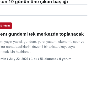
son 10 günün öne çıkan başlığı
Gündem
ent gundemi tek merkezde toplanacak
eni yayin yapisi; gundem, yerel yasam, ekonomi, spor ve
ltur sanat basliklarini duzenli bir akista okuyucuya
nmak icin hazirlandi.
min / July 22, 2026 / 1 dk / 51 okunma / 0 yorum