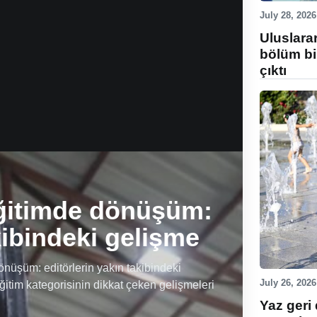
July 28, 2026
Uluslara
bölüm bi
çıktı
ğitimde dönüşüm:
kibindeki gelişme
üşüm: editörlerin yakın takibindeki
July 26, 2026
ğitim kategorisinin dikkat çeken gelişmeleri
Yaz geri