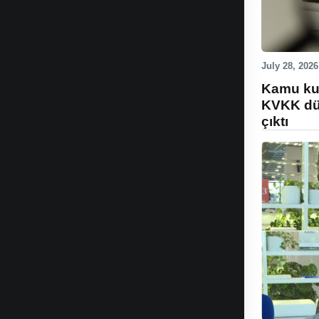
July 28, 2026
Kamu kur
KVKK düz
çıktı