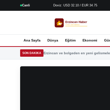
Canli
Doviz: USD 32.10 / EUR 34.75
Ana Sayfa
Dünya
Eğitim
Ekonomi
Gü
Erzincan ve bolgeden en yeni gelismeler
SON DAKIKA