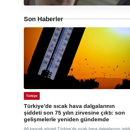
Son Haberler
Türkiye
Türkiye’de sıcak hava dalgalarının
şiddeti son 75 yılın zirvesine çıktı: son
gelişmelerle yeniden gündemde
AA kaynak görseli Türkiye’de sıcak hava dalgalarının şidde