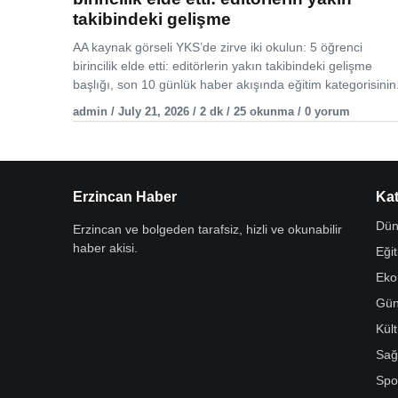
takibindeki gelişme
AA kaynak görseli YKS’de zirve iki okulun: 5 öğrenci
birincilik elde etti: editörlerin yakın takibindeki gelişme
başlığı, son 10 günlük haber akışında eğitim kategorisinin.
admin / July 21, 2026 / 2 dk / 25 okunma / 0 yorum
Erzincan Haber
Kat
Dün
Erzincan ve bolgeden tarafsiz, hizli ve okunabilir
haber akisi.
Eği
Eko
Gü
Kül
Sağ
Spo