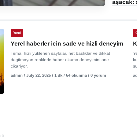
aşacak: 
Yerel
Yerel haberler icin sade ve hizli deneyim
K
Tema; hizli yuklenen sayfalar, net basliklar ve dikkat
Y
dagitmayan renklerle haber okuma deneyimini one
ku
cikariyor.
su
admin / July 22, 2026 / 1 dk / 64 okunma / 0 yorum
ad
ti