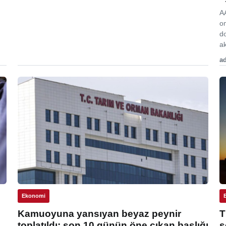
A
o
d
ak
ad
Ekonomi
Kamuoyuna yansıyan beyaz peynir
T
toplatıldı: son 10 günün öne çıkan başlığı
s