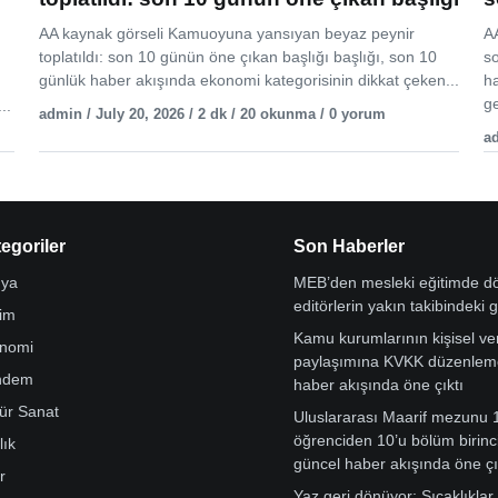
AA kaynak görseli Kamuoyuna yansıyan beyaz peynir
AA
toplatıldı: son 10 günün öne çıkan başlığı başlığı, son 10
s
günlük haber akışında ekonomi kategorisinin dikkat çeken...
h
ge
..
admin / July 20, 2026 / 2 dk / 20 okunma / 0 yorum
ad
egoriler
Son Haberler
ya
MEB’den mesleki eğitimde 
editörlerin yakın takibindeki 
tim
Kamu kurumlarının kişisel ver
nomi
paylaşımına KVKK düzenleme
ndem
haber akışında öne çıktı
tür Sanat
Uluslararası Maarif mezunu 
öğrenciden 10’u bölüm birinci
lık
güncel haber akışında öne çı
r
Yaz geri dönüyor: Sıcaklıklar