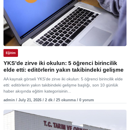
Eğitim
YKS’de zirve iki okulun: 5 öğrenci birincilik
elde etti: editörlerin yakın takibindeki gelişme
AA kaynak görseli YKS’de zirve iki okulun: 5 öğrenci birincilik elde
etti: editörlerin yakın takibindeki gelişme başlığı, son 10 günlük
haber akışında eğitim kategorisinin...
admin / July 21, 2026 / 2 dk / 25 okunma / 0 yorum