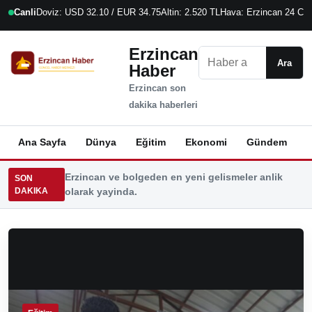
Canli
Doviz: USD 32.10 / EUR 34.75
Altin: 2.520 TL
Hava: Erzincan 24 C
9
Erzincan
Ara
Ara
Haber
Erzincan son
dakika haberleri
Ana Sayfa
Dünya
Eğitim
Ekonomi
Gündem
K
Erzincan ve bolgeden en yeni gelismeler anlik
SON
DAKIKA
olarak yayinda.