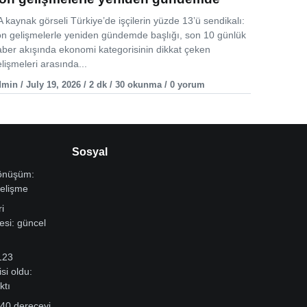
 kaynak görseli Türkiye’de işçilerin yüzde 13’ü sendikalı:
on gelişmelerle yeniden gündemde başlığı, son 10 günlük
aber akışında ekonomi kategorisinin dikkat çeken
lişmeleri arasında...
min / July 19, 2026 / 2 dk / 30 okunma / 0 yorum
Sosyal
dönüşüm:
gelişme
i
si: güncel
123
si oldu:
ktı
 40 dereceyi