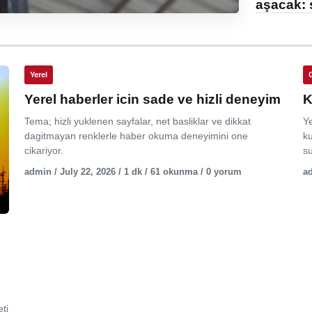
aşacak: 
Yerel
Yerel haberler icin sade ve hizli deneyim
K
Tema; hizli yuklenen sayfalar, net basliklar ve dikkat
Y
dagitmayan renklerle haber okuma deneyimini one
ku
cikariyor.
su
admin / July 22, 2026 / 1 dk / 61 okunma / 0 yorum
ad
ti