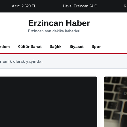
Altin: 2.520 TL
Hava: Erzincan 24 C
6
Erzincan Haber
Erzincan son dakika haberleri
ndem
Kültür Sanat
Sağlık
Siyaset
Spor
 anlik olarak yayinda.