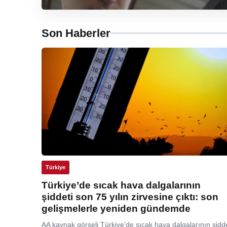
Son Haberler
Türkiye
Türkiye’de sıcak hava dalgalarının
şiddeti son 75 yılın zirvesine çıktı: son
gelişmelerle yeniden gündemde
AA kaynak görseli Türkiye’de sıcak hava dalgalarının şidde