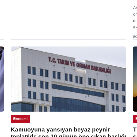
A
o
d
ak
ad
Ekonomi
Kamuoyuna yansıyan beyaz peynir
T
toplatıldı: son 10 günün öne çıkan başlığı
s