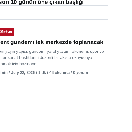
son 10 günün öne çıkan başlığı
Gündem
ent gundemi tek merkezde toplanacak
eni yayin yapisi; gundem, yerel yasam, ekonomi, spor ve
ltur sanat basliklarini duzenli bir akista okuyucuya
nmak icin hazirlandi.
min / July 22, 2026 / 1 dk / 48 okunma / 0 yorum