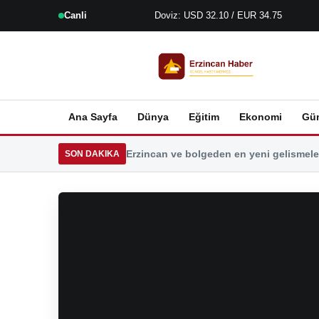
Canli
Doviz: USD 32.10 / EUR 34.75
Ana Sayfa
Dünya
Eğitim
Ekonomi
Gü
Erzincan ve bolgeden en yeni gelismeler
SON DAKIKA