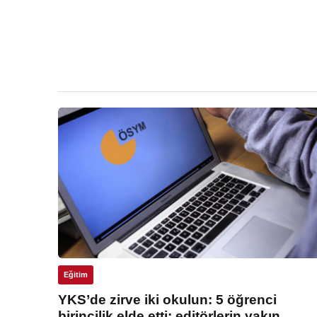
Eğitim
YKS’de zirve iki okulun: 5 öğrenci
birincilik elde etti: editörlerin yakın