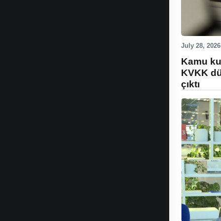
July 28, 2026
Kamu kur
KVKK düz
çıktı