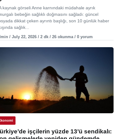
A kaynak görseli Anne karnındaki müdahale ayrık
murgalı bebeğin sağlıklı doğmasını sağladı: güncel
osyada dikkat çeken ayrıntı başlığı, son 10 günlük haber
ışında sağlık...
min / July 22, 2026 / 2 dk / 26 okunma / 0 yorum
Ekonomi
ürkiye’de işçilerin yüzde 13’ü sendikalı:
on gelişmelerle yeniden gündemde