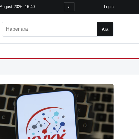
 August 2026, 16:40
Login
◐
Ara
Ara