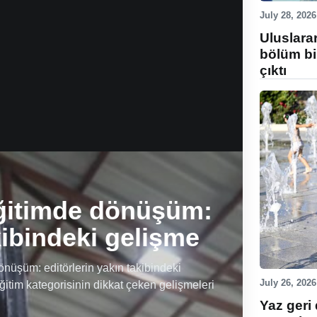
July 28, 2026
Uluslara
bölüm bi
çıktı
ğitimde dönüşüm:
kibindeki gelişme
üşüm: editörlerin yakın takibindeki
July 26, 2026
ğitim kategorisinin dikkat çeken gelişmeleri
Yaz geri