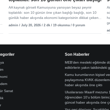
AA kaynak görseli Kamuoyuna yansıyan beyaz peynir
AA
toplatıldı: son 10 günün öne çıkan başlığı başlığı, son 10
s
günlük haber akışında ekonomi kategorisinin dikkat çeken...
h
ge
..
admin / July 20, 2026 / 2 dk / 19 okunma / 0 yorum
ad
egoriler
Son Haberler
ya
MEB’den mesleki eğitimde 
editörlerin yakın takibindeki 
tim
Kamu kurumlarının kişisel ver
nomi
paylaşımına KVKK düzenleme
ndem
haber akışında öne çıktı
tür Sanat
Uluslararası Maarif mezunu 
öğrenciden 10’u bölüm birinci
lık
güncel haber akışında öne çı
r
Yaz geri dönüyor: Sıcaklıklar