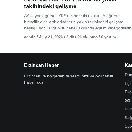
takibindeki gelişme
AA kaynak görseli YKS’de zirve iki okulun: 5 öğrenci
birincilik elde etti: editörlerin yakın takibindeki gelişme
başlığı, son 10 günlük haber akışında eğitim kategorisinin.
admin / July 21, 2026 / 2 dk / 24 okunma / 0 yorum
Erzincan Haber
Kat
Dün
Erzincan ve bolgeden tarafsiz, hizli ve okunabilir
haber akisi.
Eği
Eko
Gü
Kül
Sağ
Spo