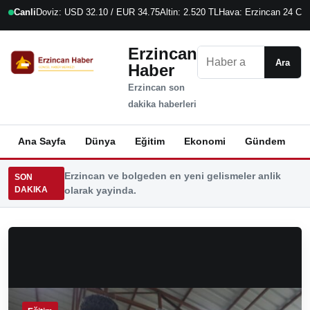
Canli
Doviz: USD 32.10 / EUR 34.75
Altin: 2.520 TL
Hava: Erzincan 24 C
9
Erzincan
Ara
Ara
Haber
Erzincan son
dakika haberleri
Ana Sayfa
Dünya
Eğitim
Ekonomi
Gündem
K
Erzincan ve bolgeden en yeni gelismeler anlik
SON
DAKIKA
olarak yayinda.