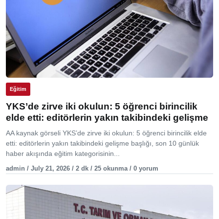
Eğitim
YKS’de zirve iki okulun: 5 öğrenci birincilik
elde etti: editörlerin yakın takibindeki gelişme
AA kaynak görseli YKS’de zirve iki okulun: 5 öğrenci birincilik elde
etti: editörlerin yakın takibindeki gelişme başlığı, son 10 günlük
haber akışında eğitim kategorisinin...
admin / July 21, 2026 / 2 dk / 25 okunma / 0 yorum