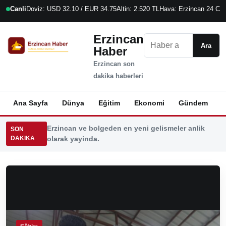
Canli
Doviz: USD 32.10 / EUR 34.75
Altin: 2.520 TL
Hava: Erzincan 24 C
8
Erzincan
Ara
Ara
Haber
Erzincan son
dakika haberleri
Ana Sayfa
Dünya
Eğitim
Ekonomi
Gündem
K
Erzincan ve bolgeden en yeni gelismeler anlik
SON
DAKIKA
olarak yayinda.