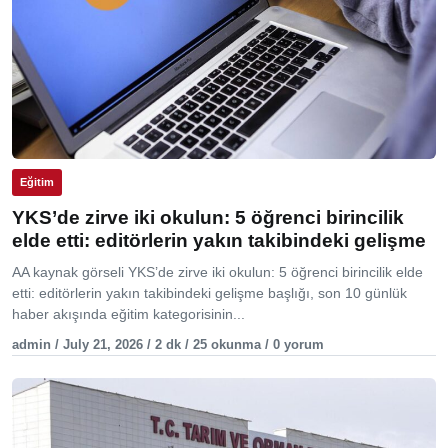
Eğitim
YKS’de zirve iki okulun: 5 öğrenci birincilik
elde etti: editörlerin yakın takibindeki gelişme
AA kaynak görseli YKS’de zirve iki okulun: 5 öğrenci birincilik elde
etti: editörlerin yakın takibindeki gelişme başlığı, son 10 günlük
haber akışında eğitim kategorisinin...
admin / July 21, 2026 / 2 dk / 25 okunma / 0 yorum