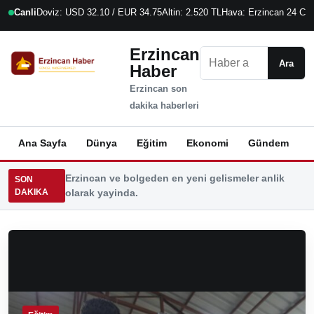
Canli
Doviz: USD 32.10 / EUR 34.75
Altin: 2.520 TL
Hava: Erzincan 24 C
6
Erzincan
Ara
Ara
Haber
Erzincan son
dakika haberleri
Ana Sayfa
Dünya
Eğitim
Ekonomi
Gündem
K
Erzincan ve bolgeden en yeni gelismeler anlik
SON
DAKIKA
olarak yayinda.