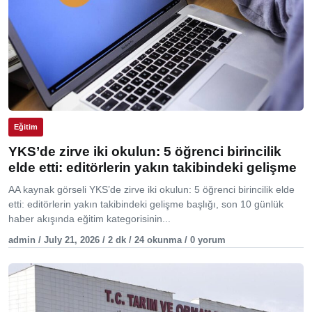
Eğitim
YKS’de zirve iki okulun: 5 öğrenci birincilik
elde etti: editörlerin yakın takibindeki gelişme
AA kaynak görseli YKS’de zirve iki okulun: 5 öğrenci birincilik elde
etti: editörlerin yakın takibindeki gelişme başlığı, son 10 günlük
haber akışında eğitim kategorisinin...
admin / July 21, 2026 / 2 dk / 24 okunma / 0 yorum