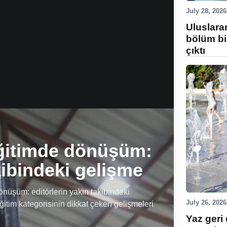
July 28, 2026
Uluslara
bölüm bi
çıktı
ğitimde dönüşüm:
kibindeki gelişme
üşüm: editörlerin yakın takibindeki
July 26, 2026
ğitim kategorisinin dikkat çeken gelişmeleri
Yaz geri