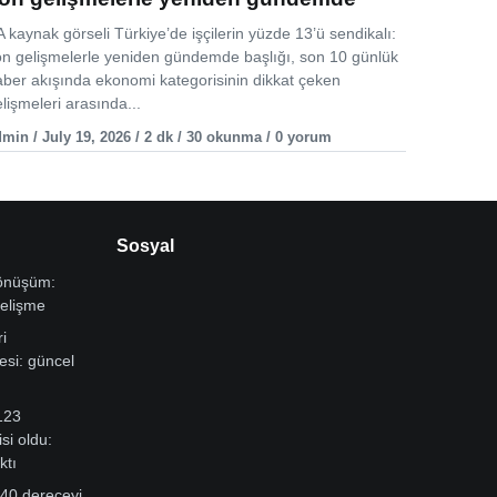
 kaynak görseli Türkiye’de işçilerin yüzde 13’ü sendikalı:
on gelişmelerle yeniden gündemde başlığı, son 10 günlük
aber akışında ekonomi kategorisinin dikkat çeken
lişmeleri arasında...
min / July 19, 2026 / 2 dk / 30 okunma / 0 yorum
Sosyal
dönüşüm:
gelişme
i
si: güncel
123
si oldu:
ktı
 40 dereceyi