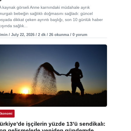
A kaynak görseli Anne karnındaki müdahale ayrık
murgalı bebeğin sağlıklı doğmasını sağladı: güncel
osyada dikkat çeken ayrıntı başlığı, son 10 günlük haber
ışında sağlık...
min / July 22, 2026 / 2 dk / 26 okunma / 0 yorum
Ekonomi
ürkiye’de işçilerin yüzde 13’ü sendikalı:
on gelişmelerle yeniden gündemde