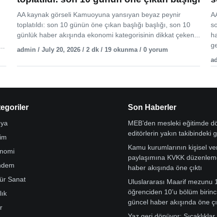
AA kaynak görseli Kamuoyuna yansıyan beyaz peynir
AA
toplatıldı: son 10 günün öne çıkan başlığı başlığı, son 10
s
günlük haber akışında ekonomi kategorisinin dikkat çeken...
h
ge
..
admin / July 20, 2026 / 2 dk / 19 okunma / 0 yorum
ad
egoriler
Son Haberler
ya
MEB’den mesleki eğitimde 
editörlerin yakın takibindeki 
tim
Kamu kurumlarının kişisel ver
nomi
paylaşımına KVKK düzenleme
ndem
haber akışında öne çıktı
tür Sanat
Uluslararası Maarif mezunu 
öğrenciden 10’u bölüm birinci
lık
güncel haber akışında öne çı
r
Yaz geri dönüyor: Sıcaklıklar