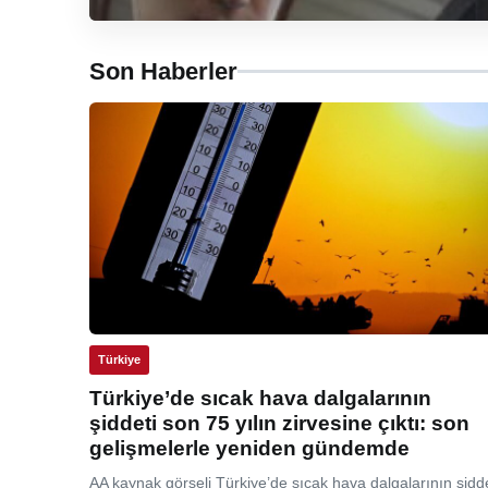
Son Haberler
Türkiye
Türkiye’de sıcak hava dalgalarının
şiddeti son 75 yılın zirvesine çıktı: son
gelişmelerle yeniden gündemde
AA kaynak görseli Türkiye’de sıcak hava dalgalarının şidde