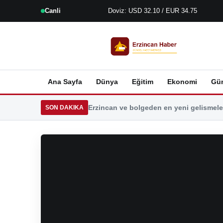
Canli
Doviz: USD 32.10 / EUR 34.75
Ana Sayfa
Dünya
Eğitim
Ekonomi
Gü
Erzincan ve bolgeden en yeni gelismeler
SON DAKIKA