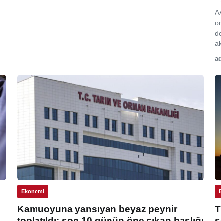
A
o
d
ak
ad
Ekonomi
Kamuoyuna yansıyan beyaz peynir
T
toplatıldı: son 10 günün öne çıkan başlığı
s