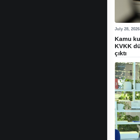
July 28, 2026
Kamu kur
KVKK düz
çıktı