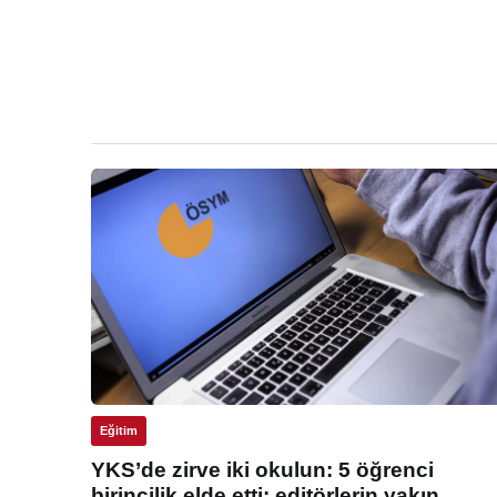
Eğitim
YKS’de zirve iki okulun: 5 öğrenci
birincilik elde etti: editörlerin yakın