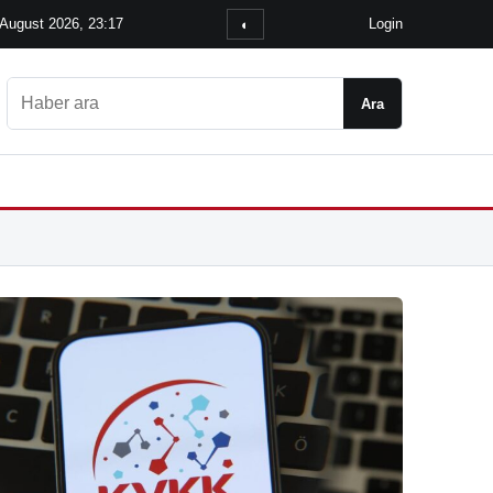
 August 2026, 23:17
Login
◐
Ara
Ara