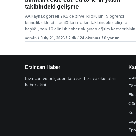
takibindeki gelişme
AA kaynak görseli YKS’de zirve iki okulun: 5 öğrenci
birincilik elde etti: editörlerin yakın takibindeki gelişme
başlığı, son 10 günlük haber akışında eğitim kategorisinin.
admin / July 21, 2026 / 2 dk / 24 okunma / 0 yorum
Erzincan Haber
Kat
Dün
Erzincan ve bolgeden tarafsiz, hizli ve okunabilir
haber akisi.
Eği
Eko
Gü
Kül
Sağ
Spo