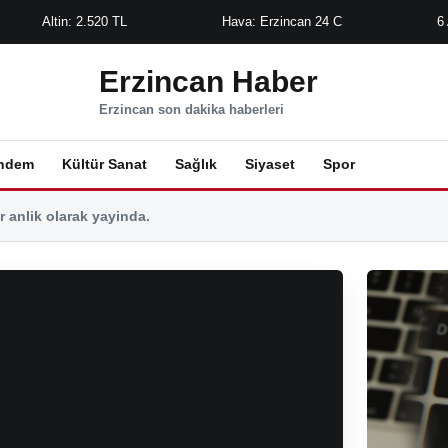
Altin: 2.520 TL
Hava: Erzincan 24 C
6
Erzincan Haber
Erzincan son dakika haberleri
ndem
Kültür Sanat
Sağlık
Siyaset
Spor
 anlik olarak yayinda.