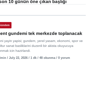
son 10 günün öne çıkan başlığı
Gündem
ent gundemi tek merkezde toplanacak
eni yayin yapisi; gundem, yerel yasam, ekonomi, spor ve
ltur sanat basliklarini duzenli bir akista okuyucuya
nmak icin hazirlandi.
min / July 22, 2026 / 1 dk / 48 okunma / 0 yorum