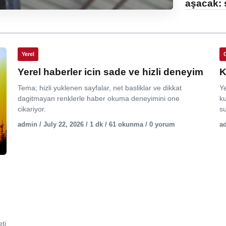
aşacak: 
Yerel
Yerel haberler icin sade ve hizli deneyim
K
Tema; hizli yuklenen sayfalar, net basliklar ve dikkat
Y
dagitmayan renklerle haber okuma deneyimini one
ku
cikariyor.
su
admin / July 22, 2026 / 1 dk / 61 okunma / 0 yorum
ad
ti