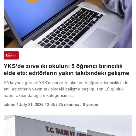
Eğitim
YKS’de zirve iki okulun: 5 öğrenci birincilik
elde etti: editörlerin yakın takibindeki gelişme
AA kaynak görseli YKS’de zirve iki okulun: 5 öğrenci birincilik elde
etti: editörlerin yakın takibindeki gelişme başlığı, son 10 günlük
haber akışında eğitim kategorisinin...
admin / July 21, 2026 / 2 dk / 25 okunma / 0 yorum