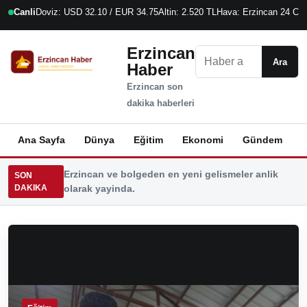
Canli
Doviz: USD 32.10 / EUR 34.75
Altin: 2.520 TL
Hava: Erzincan 24 C
7
Erzincan
Ara
Ara
Haber
Erzincan son
dakika haberleri
Ana Sayfa
Dünya
Eğitim
Ekonomi
Gündem
K
Erzincan ve bolgeden en yeni gelismeler anlik
SON
DAKIKA
olarak yayinda.