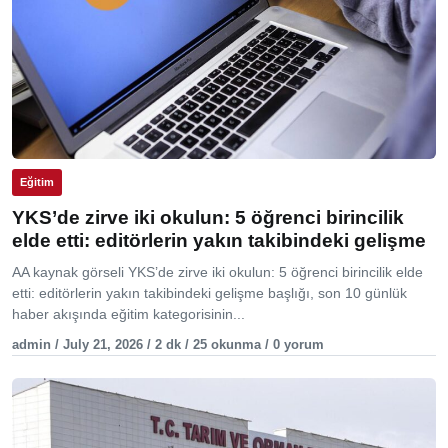
Eğitim
YKS’de zirve iki okulun: 5 öğrenci birincilik
elde etti: editörlerin yakın takibindeki gelişme
AA kaynak görseli YKS’de zirve iki okulun: 5 öğrenci birincilik elde
etti: editörlerin yakın takibindeki gelişme başlığı, son 10 günlük
haber akışında eğitim kategorisinin...
admin / July 21, 2026 / 2 dk / 25 okunma / 0 yorum