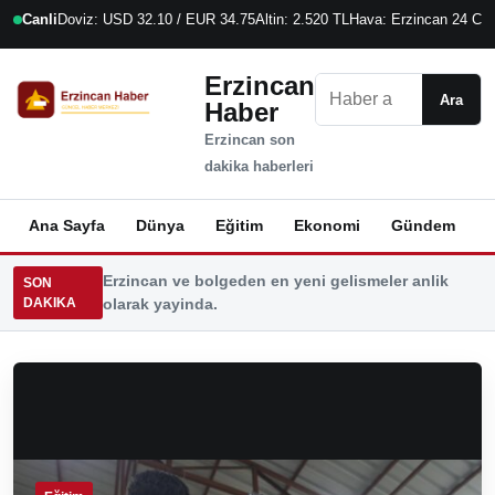
Canli
Doviz: USD 32.10 / EUR 34.75
Altin: 2.520 TL
Hava: Erzincan 24 C
8
Erzincan
Ara
Ara
Haber
Erzincan son
dakika haberleri
Ana Sayfa
Dünya
Eğitim
Ekonomi
Gündem
K
Erzincan ve bolgeden en yeni gelismeler anlik
SON
DAKIKA
olarak yayinda.