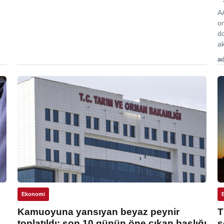
A
o
d
ak
ad
Ekonomi
Kamuoyuna yansıyan beyaz peynir
T
toplatıldı: son 10 günün öne çıkan başlığı
s