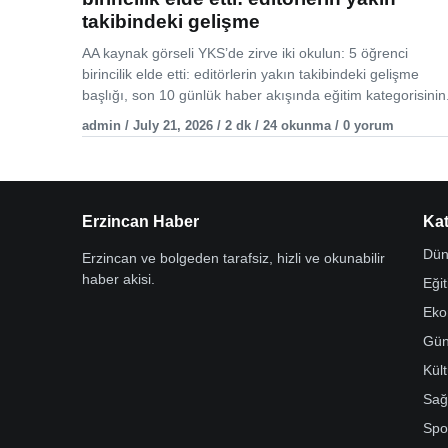
takibindeki gelişme
AA kaynak görseli YKS’de zirve iki okulun: 5 öğrenci
birincilik elde etti: editörlerin yakın takibindeki gelişme
başlığı, son 10 günlük haber akışında eğitim kategorisinin.
admin / July 21, 2026 / 2 dk / 24 okunma / 0 yorum
Erzincan Haber
Kat
Dün
Erzincan ve bolgeden tarafsiz, hizli ve okunabilir
haber akisi.
Eği
Eko
Gü
Kül
Sağ
Spo