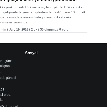
 kaynak görseli Türkiye’de işçilerin yüzde 13’ü sendikalı:
on gelişmelerle yeniden gündemde başlığı, son 10 günlük
aber akışında ekonomi kategorisinin dikkat çeken
lişmeleri arasında...
min / July 19, 2026 / 2 dk / 30 okunma / 0 yorum
Sosyal
dönüşüm:
gelişme
i
si: güncel
123
si oldu:
ktı
 40 dereceyi