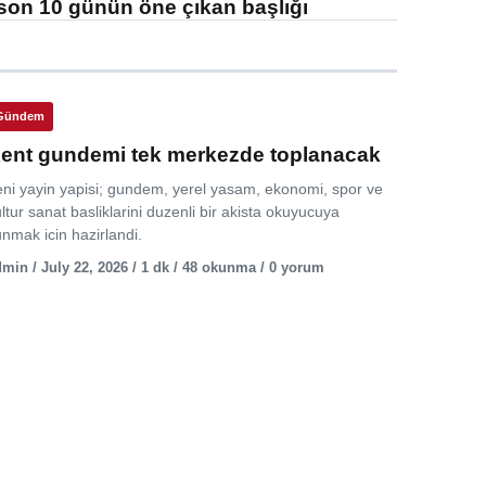
son 10 günün öne çıkan başlığı
Gündem
ent gundemi tek merkezde toplanacak
eni yayin yapisi; gundem, yerel yasam, ekonomi, spor ve
ltur sanat basliklarini duzenli bir akista okuyucuya
nmak icin hazirlandi.
min / July 22, 2026 / 1 dk / 48 okunma / 0 yorum