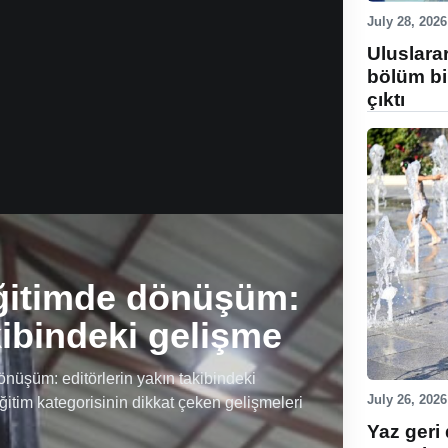
July 28, 2026
Uluslara
bölüm bi
çıktı
ğitimde dönüşüm:
kibindeki gelişme
üşüm: editörlerin yakın takibindeki
July 26, 2026
ğitim kategorisinin dikkat çeken gelişmeleri
Yaz geri