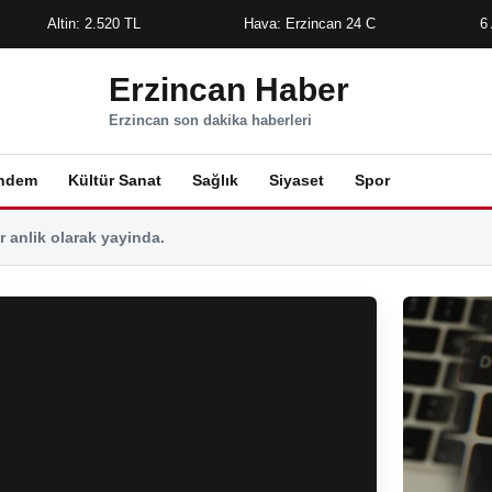
Altin: 2.520 TL
Hava: Erzincan 24 C
6
Erzincan Haber
Erzincan son dakika haberleri
ndem
Kültür Sanat
Sağlık
Siyaset
Spor
 anlik olarak yayinda.