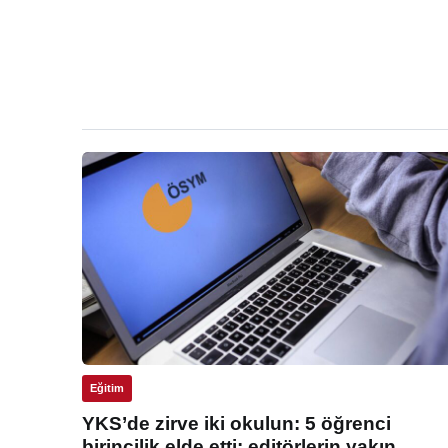
Eğitim
YKS’de zirve iki okulun: 5 öğrenci
birincilik elde etti: editörlerin yakın