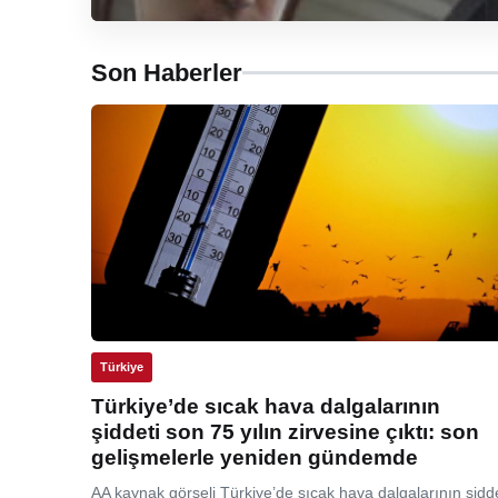
Son Haberler
Türkiye
Türkiye’de sıcak hava dalgalarının
şiddeti son 75 yılın zirvesine çıktı: son
gelişmelerle yeniden gündemde
AA kaynak görseli Türkiye’de sıcak hava dalgalarının şidde