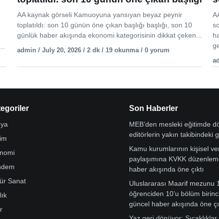
AA kaynak görseli Kamuoyuna yansıyan beyaz peynir
AA
toplatıldı: son 10 günün öne çıkan başlığı başlığı, son 10
s
günlük haber akışında ekonomi kategorisinin dikkat çeken...
h
ge
..
admin / July 20, 2026 / 2 dk / 19 okunma / 0 yorum
ad
egoriler
Son Haberler
ya
MEB’den mesleki eğitimde 
editörlerin yakın takibindeki 
tim
Kamu kurumlarının kişisel ver
nomi
paylaşımına KVKK düzenleme
ndem
haber akışında öne çıktı
tür Sanat
Uluslararası Maarif mezunu 
öğrenciden 10’u bölüm birinci
lık
güncel haber akışında öne çı
r
Yaz geri dönüyor: Sıcaklıklar