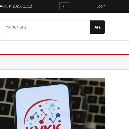
 August 2026, 11:12
Login
◐
Ara
Ara