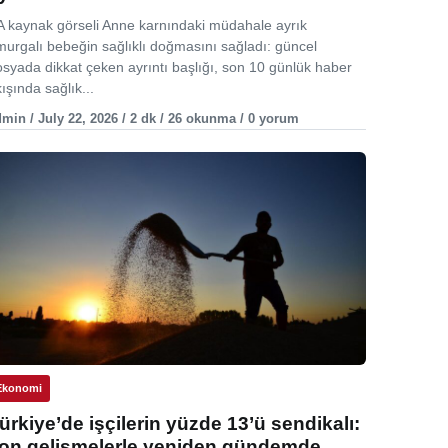
A kaynak görseli Anne karnındaki müdahale ayrık
murgalı bebeğin sağlıklı doğmasını sağladı: güncel
osyada dikkat çeken ayrıntı başlığı, son 10 günlük haber
ışında sağlık...
min / July 22, 2026 / 2 dk / 26 okunma / 0 yorum
Ekonomi
ürkiye’de işçilerin yüzde 13’ü sendikalı:
on gelişmelerle yeniden gündemde