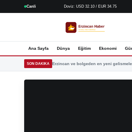
Canli
Doviz: USD 32.10 / EUR 34.75
Ana Sayfa
Dünya
Eğitim
Ekonomi
Gü
Erzincan ve bolgeden en yeni gelismeler
SON DAKIKA