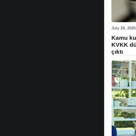
July 28, 2026
Kamu kur
KVKK düz
çıktı