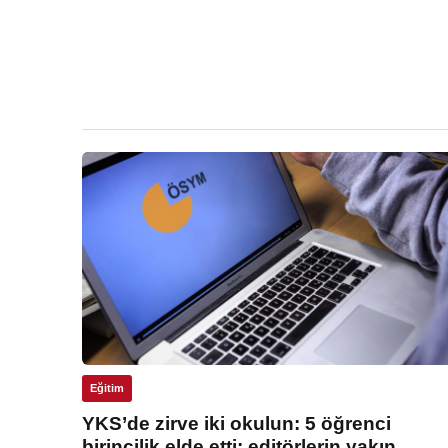
Eğitim
YKS’de zirve iki okulun: 5 öğrenci
birincilik elde etti: editörlerin yakın