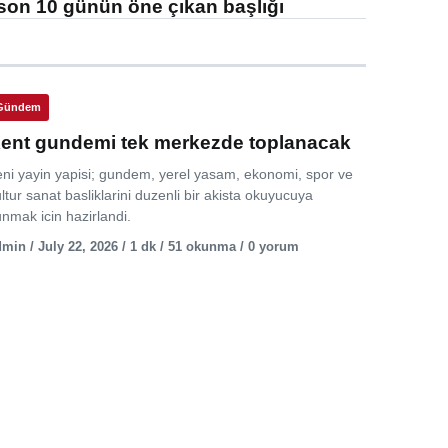
son 10 günün öne çıkan başlığı
Gündem
ent gundemi tek merkezde toplanacak
eni yayin yapisi; gundem, yerel yasam, ekonomi, spor ve
ltur sanat basliklarini duzenli bir akista okuyucuya
nmak icin hazirlandi.
min / July 22, 2026 / 1 dk / 51 okunma / 0 yorum