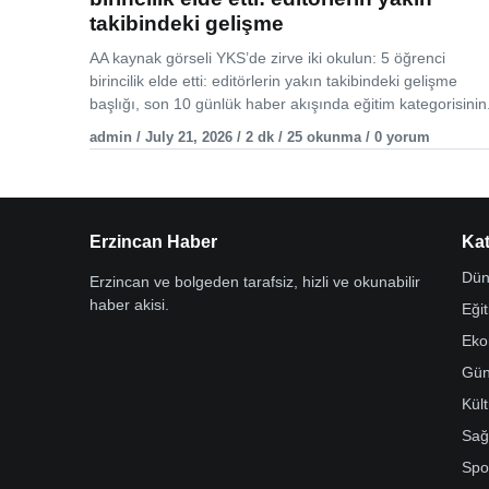
takibindeki gelişme
AA kaynak görseli YKS’de zirve iki okulun: 5 öğrenci
birincilik elde etti: editörlerin yakın takibindeki gelişme
başlığı, son 10 günlük haber akışında eğitim kategorisinin.
admin / July 21, 2026 / 2 dk / 25 okunma / 0 yorum
Erzincan Haber
Kat
Dün
Erzincan ve bolgeden tarafsiz, hizli ve okunabilir
haber akisi.
Eği
Eko
Gü
Kül
Sağ
Spo