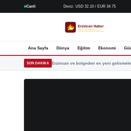
Canli
Doviz: USD 32.10 / EUR 34.75
Ana Sayfa
Dünya
Eğitim
Ekonomi
Gü
Erzincan ve bolgeden en yeni gelismeler
SON DAKIKA