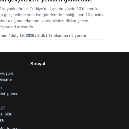
 kaynak görseli Türkiye’de işçilerin yüzde 13’ü sendikalı:
on gelişmelerle yeniden gündemde başlığı, son 10 günlük
aber akışında ekonomi kategorisinin dikkat çeken
lişmeleri arasında...
min / July 19, 2026 / 2 dk / 36 okunma / 0 yorum
Sosyal
dönüşüm:
gelişme
i
si: güncel
123
si oldu:
ktı
 40 dereceyi