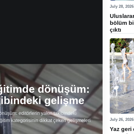
July 28, 2026
Uluslara
bölüm bi
çıktı
ğitimde dönüşüm:
kibindeki gelişme
üşüm: editörlerin yakın takibindeki
July 26, 2026
ğitim kategorisinin dikkat çeken gelişmeleri
Yaz geri