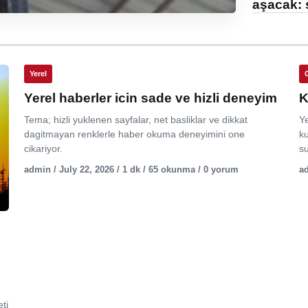
aşacak: 
Yerel
Yerel haberler icin sade ve hizli deneyim
K
Tema; hizli yuklenen sayfalar, net basliklar ve dikkat
Y
dagitmayan renklerle haber okuma deneyimini one
ku
cikariyor.
su
admin / July 22, 2026 / 1 dk / 65 okunma / 0 yorum
ad
ti