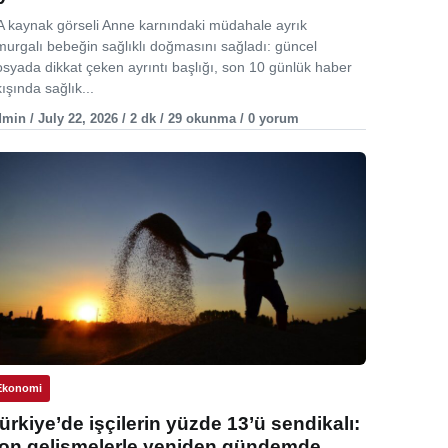
A kaynak görseli Anne karnındaki müdahale ayrık
murgalı bebeğin sağlıklı doğmasını sağladı: güncel
osyada dikkat çeken ayrıntı başlığı, son 10 günlük haber
ışında sağlık...
min / July 22, 2026 / 2 dk / 29 okunma / 0 yorum
Ekonomi
ürkiye’de işçilerin yüzde 13’ü sendikalı:
on gelişmelerle yeniden gündemde