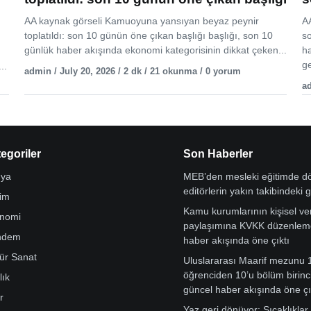
AA kaynak görseli Kamuoyuna yansıyan beyaz peynir
AA
toplatıldı: son 10 günün öne çıkan başlığı başlığı, son 10
s
günlük haber akışında ekonomi kategorisinin dikkat çeken...
h
ge
..
admin / July 20, 2026 / 2 dk / 21 okunma / 0 yorum
ad
egoriler
Son Haberler
ya
MEB’den mesleki eğitimde 
editörlerin yakın takibindeki 
tim
Kamu kurumlarının kişisel ver
nomi
paylaşımına KVKK düzenleme
ndem
haber akışında öne çıktı
tür Sanat
Uluslararası Maarif mezunu 
öğrenciden 10’u bölüm birinci
lık
güncel haber akışında öne çı
r
Yaz geri dönüyor: Sıcaklıklar