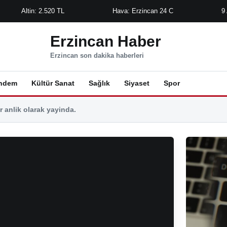
Altin: 2.520 TL
Hava: Erzincan 24 C
9
Erzincan Haber
Erzincan son dakika haberleri
ndem
Kültür Sanat
Sağlık
Siyaset
Spor
 anlik olarak yayinda.