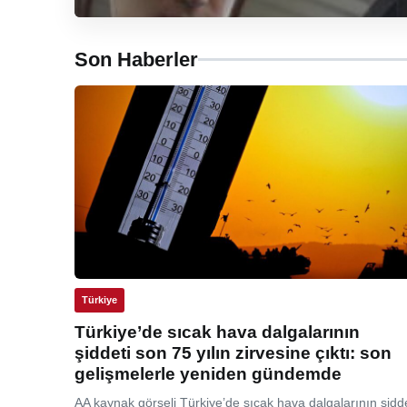
Son Haberler
Türkiye
Türkiye’de sıcak hava dalgalarının
şiddeti son 75 yılın zirvesine çıktı: son
gelişmelerle yeniden gündemde
AA kaynak görseli Türkiye’de sıcak hava dalgalarının şidde