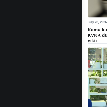
July 28, 2026
Kamu kur
KVKK düz
çıktı