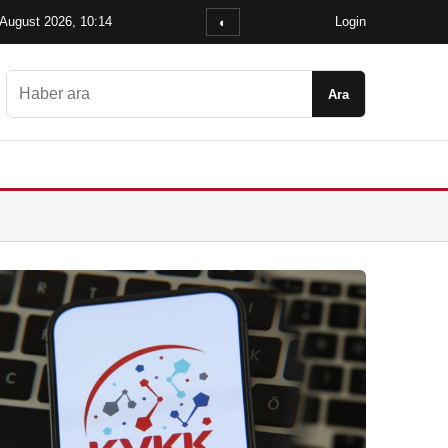
 August 2026, 10:14
Login
◐
Ara
Ara