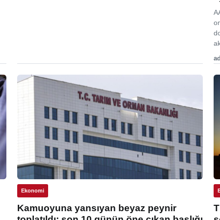
A
o
d
ak
ad
Ekonomi
Kamuoyuna yansıyan beyaz peynir
T
toplatıldı: son 10 günün öne çıkan başlığı
s