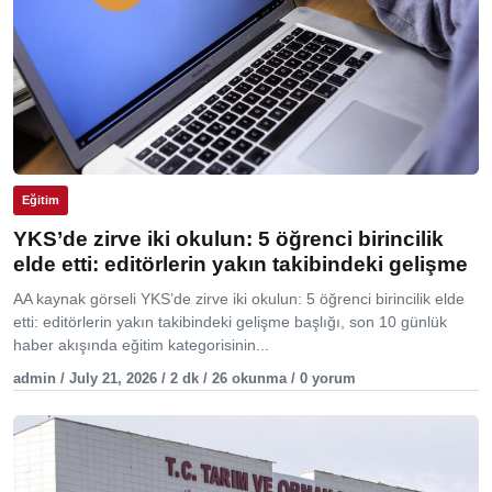
Eğitim
YKS’de zirve iki okulun: 5 öğrenci birincilik
elde etti: editörlerin yakın takibindeki gelişme
AA kaynak görseli YKS’de zirve iki okulun: 5 öğrenci birincilik elde
etti: editörlerin yakın takibindeki gelişme başlığı, son 10 günlük
haber akışında eğitim kategorisinin...
admin / July 21, 2026 / 2 dk / 26 okunma / 0 yorum