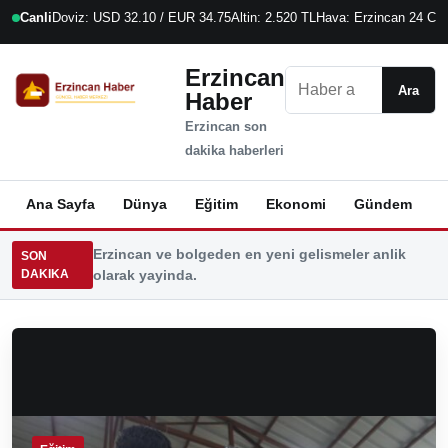
Canli
Doviz: USD 32.10 / EUR 34.75
Altin: 2.520 TL
Hava: Erzincan 24 C
1
Erzincan
Ara
Ara
Haber
Erzincan son
dakika haberleri
Ana Sayfa
Dünya
Eğitim
Ekonomi
Gündem
K
Erzincan ve bolgeden en yeni gelismeler anlik
SON
DAKIKA
olarak yayinda.