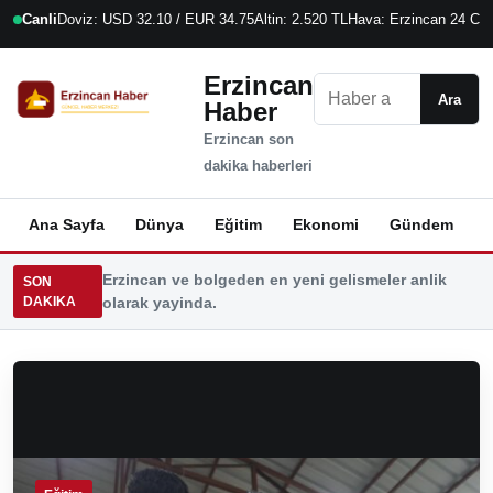
Canli
Doviz: USD 32.10 / EUR 34.75
Altin: 2.520 TL
Hava: Erzincan 24 C
8
Erzincan
Ara
Ara
Haber
Erzincan son
dakika haberleri
Ana Sayfa
Dünya
Eğitim
Ekonomi
Gündem
K
Erzincan ve bolgeden en yeni gelismeler anlik
SON
DAKIKA
olarak yayinda.