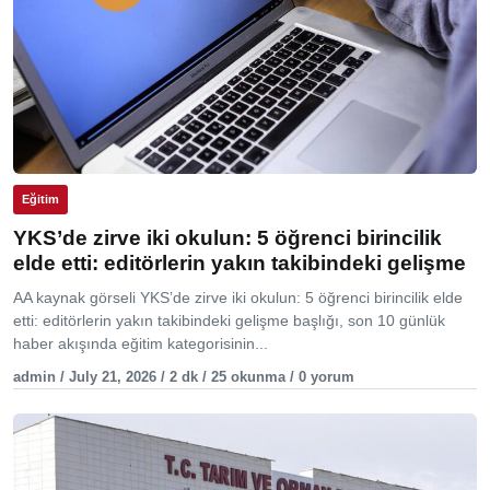
Eğitim
YKS’de zirve iki okulun: 5 öğrenci birincilik
elde etti: editörlerin yakın takibindeki gelişme
AA kaynak görseli YKS’de zirve iki okulun: 5 öğrenci birincilik elde
etti: editörlerin yakın takibindeki gelişme başlığı, son 10 günlük
haber akışında eğitim kategorisinin...
admin / July 21, 2026 / 2 dk / 25 okunma / 0 yorum