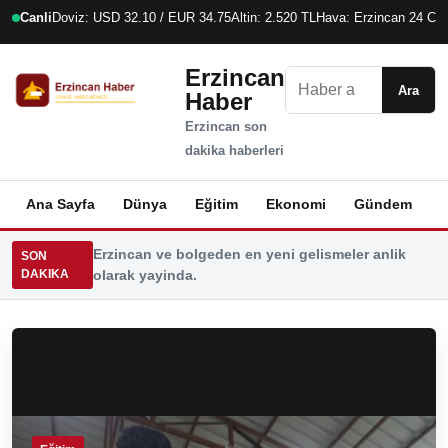
Canli
Doviz: USD 32.10 / EUR 34.75
Altin: 2.520 TL
Hava: Erzincan 24 C
7
Erzincan
Ara
Ara
Haber
Erzincan son
dakika haberleri
Ana Sayfa
Dünya
Eğitim
Ekonomi
Gündem
K
Erzincan ve bolgeden en yeni gelismeler anlik
SON
DAKIKA
olarak yayinda.