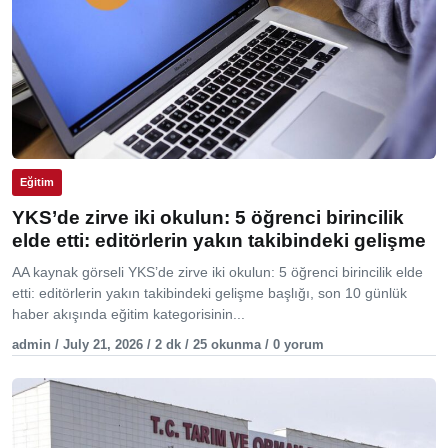
Eğitim
YKS’de zirve iki okulun: 5 öğrenci birincilik
elde etti: editörlerin yakın takibindeki gelişme
AA kaynak görseli YKS’de zirve iki okulun: 5 öğrenci birincilik elde
etti: editörlerin yakın takibindeki gelişme başlığı, son 10 günlük
haber akışında eğitim kategorisinin...
admin / July 21, 2026 / 2 dk / 25 okunma / 0 yorum