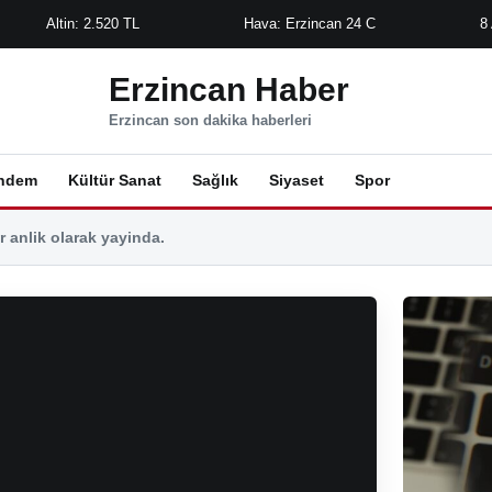
Altin: 2.520 TL
Hava: Erzincan 24 C
8
Erzincan Haber
Erzincan son dakika haberleri
ndem
Kültür Sanat
Sağlık
Siyaset
Spor
 anlik olarak yayinda.