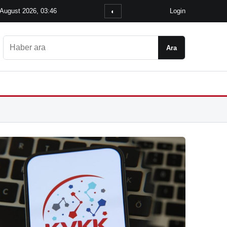
 August 2026, 03:46
Login
◐
Ara
Ara