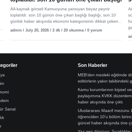
AA kaynak görseli Kamuoyuna yansıyan beyaz peynir
AA
toplatıldı: son 10 günün öne çıkan başlığı başlığı, son 10
s
günlük haber akışında ekonomi kategorisinin dikkat çeken...
h
ge
..
admin / July 20, 2026 / 2 dk / 20 okunma / 0 yorum
ad
egoriler
Son Haberler
ya
MEB’den mesleki eğitimde 
editörlerin yakın takibindeki 
tim
Kamu kurumlarının kişisel ver
nomi
paylaşımına KVKK düzenleme
ndem
haber akışında öne çıktı
tür Sanat
Uluslararası Maarif mezunu 
öğrenciden 10’u bölüm birinci
lık
güncel haber akışında öne çı
r
Yaz geri dönüyor: Sıcaklıklar