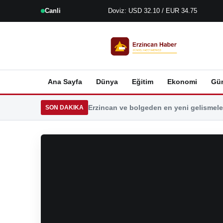
Canli
Doviz: USD 32.10 / EUR 34.75
Ana Sayfa
Dünya
Eğitim
Ekonomi
Gü
Erzincan ve bolgeden en yeni gelismeler
SON DAKIKA