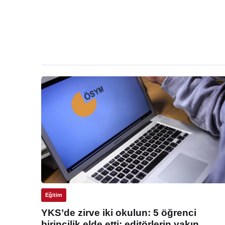
Eğitim
YKS’de zirve iki okulun: 5 öğrenci
birincilik elde etti: editörlerin yakın