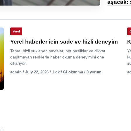
aşacak: 
Yerel
Yerel haberler icin sade ve hizli deneyim
K
Tema; hizli yuklenen sayfalar, net basliklar ve dikkat
Y
dagitmayan renklerle haber okuma deneyimini one
ku
cikariyor.
su
admin / July 22, 2026 / 1 dk / 64 okunma / 0 yorum
ad
ti