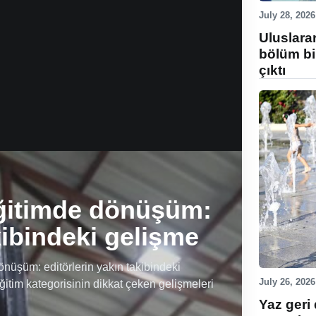
July 28, 2026
Uluslara
bölüm bi
çıktı
ğitimde dönüşüm:
kibindeki gelişme
üşüm: editörlerin yakın takibindeki
July 26, 2026
ğitim kategorisinin dikkat çeken gelişmeleri
Yaz geri