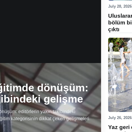
July 28, 2026
Uluslara
bölüm bi
çıktı
ğitimde dönüşüm:
kibindeki gelişme
üşüm: editörlerin yakın takibindeki
July 26, 2026
ğitim kategorisinin dikkat çeken gelişmeleri
Yaz geri