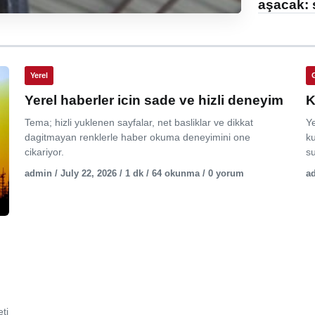
aşacak: 
Yerel
Yerel haberler icin sade ve hizli deneyim
K
Tema; hizli yuklenen sayfalar, net basliklar ve dikkat
Y
dagitmayan renklerle haber okuma deneyimini one
ku
cikariyor.
su
admin / July 22, 2026 / 1 dk / 64 okunma / 0 yorum
ad
ti