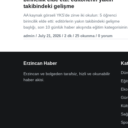
takibindeki gelişme
AA kaynak görseli YKS’de zirve iki okulun: 5 öğrenci
birincilik elde etti: editörlerin yakın takibindeki gelişme
başlığı, son 10 günlük haber akışında eğitim kategorisinin.
admin / July 21, 2026 / 2 dk / 25 okunma / 0 yorum
Erzincan Haber
Kat
Dün
Erzincan ve bolgeden tarafsiz, hizli ve okunabilir
haber akisi.
Eği
Eko
Gü
Kül
Sağ
Spo