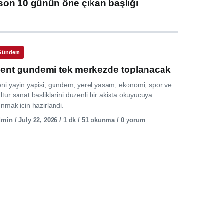
son 10 günün öne çıkan başlığı
Gündem
ent gundemi tek merkezde toplanacak
eni yayin yapisi; gundem, yerel yasam, ekonomi, spor ve
ltur sanat basliklarini duzenli bir akista okuyucuya
nmak icin hazirlandi.
min / July 22, 2026 / 1 dk / 51 okunma / 0 yorum