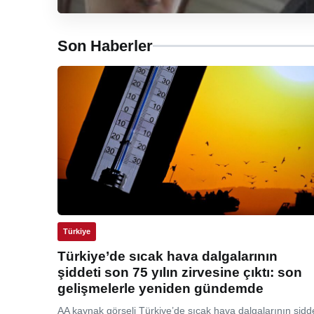
Son Haberler
Türkiye
Türkiye’de sıcak hava dalgalarının
şiddeti son 75 yılın zirvesine çıktı: son
gelişmelerle yeniden gündemde
AA kaynak görseli Türkiye’de sıcak hava dalgalarının şidde