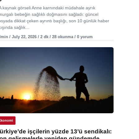
A kaynak görseli Anne karnındaki müdahale ayrık
murgalı bebeğin sağlıklı doğmasını sağladı: güncel
osyada dikkat çeken ayrıntı başlığı, son 10 günlük haber
ışında sağlık...
min / July 22, 2026 / 2 dk / 28 okunma / 0 yorum
Ekonomi
ürkiye’de işçilerin yüzde 13’ü sendikalı:
on gelişmelerle yeniden gündemde