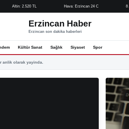
Altin: 2.520 TL
Hava: Erzincan 24 C
8
Erzincan Haber
Erzincan son dakika haberleri
ndem
Kültür Sanat
Sağlık
Siyaset
Spor
 anlik olarak yayinda.