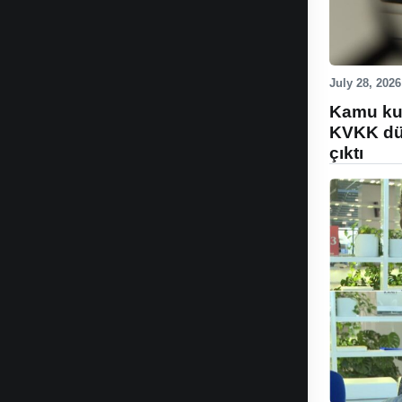
July 28, 2026
Kamu kur
KVKK düz
çıktı