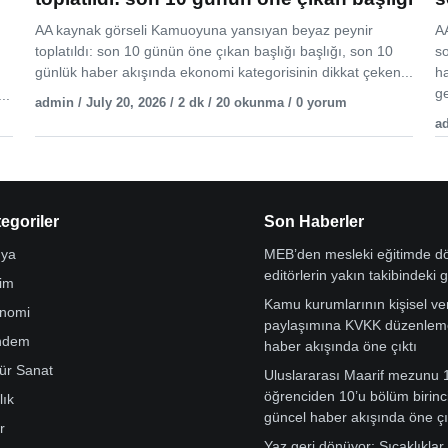
AA kaynak görseli Kamuoyuna yansıyan beyaz peynir
AA
toplatıldı: son 10 günün öne çıkan başlığı başlığı, son 10
s
günlük haber akışında ekonomi kategorisinin dikkat çeken...
h
ge
..
admin / July 20, 2026 / 2 dk / 20 okunma / 0 yorum
ad
egoriler
Son Haberler
ya
MEB’den mesleki eğitimde 
editörlerin yakın takibindeki 
tim
Kamu kurumlarının kişisel ver
nomi
paylaşımına KVKK düzenleme
ndem
haber akışında öne çıktı
tür Sanat
Uluslararası Maarif mezunu 
öğrenciden 10’u bölüm birinci
lık
güncel haber akışında öne çı
r
Yaz geri dönüyor: Sıcaklıklar