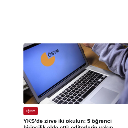
Eğitim
YKS’de zirve iki okulun: 5 öğrenci
birincilik elde etti: editörlerin yakın