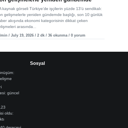
 kaynak görseli Türkiye’de işçilerin yüzde 13’ü sendikalı:
on gelişmelerle yeniden gündemde başlığı, son 10 günlük
aber akışında ekonomi kategorisinin dikkat çeken
lişmeleri arasında...
min / July 19, 2026 / 2 dk / 36 okunma / 0 yorum
Sosyal
dönüşüm:
gelişme
i
si: güncel
123
si oldu:
ktı
 40 dereceyi