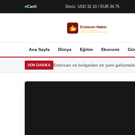
Canli
Doviz: USD 32.10 / EUR 34.75
Ana Sayfa
Dünya
Eğitim
Ekonomi
Gü
Erzincan ve bolgeden en yeni gelismeler
SON DAKIKA