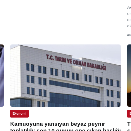
A
o
d
ak
ad
Ekonomi
Kamuoyuna yansıyan beyaz peynir
T
toplatıldı: son 10 günün öne çıkan başlığı
s